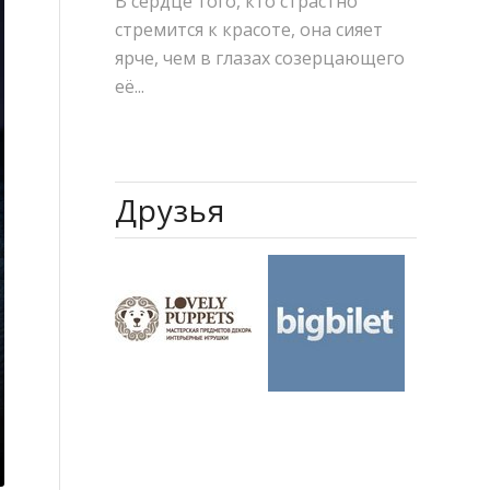
В сердце того, кто страстно
стремится к красоте, она сияет
ярче, чем в глазах созерцающего
её...
Друзья