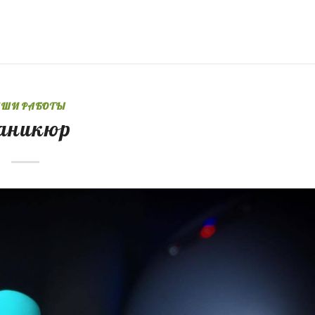
АШИ РАБОТЫ
аникюр