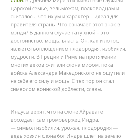
Слон
. В древнем мире эти животные служили
царской семье, вельможам, полководцам и
считалось, что их ум и характер – идеал для
правителя страны. Что означает этот знак в
мэнди? В данном случае тату хной – это
достоинство, мощь, власть. Он, как и лотос,
является воплощением плодородия, изобилия,
мудрости. В Греции и Риме на протяжении
многих веков считали слона мифом, пока
войска Александра Македонского не ощутили
на себе его силу и мощь. С тех пор он стал
символом воинской доблести, славы.
Индусы верят, что на слоне Айравате
восседает сам громовержец Индра.
— символ изобилия, урожая, плодородия —
ведь хозяин слона бог Индра шлет на землю