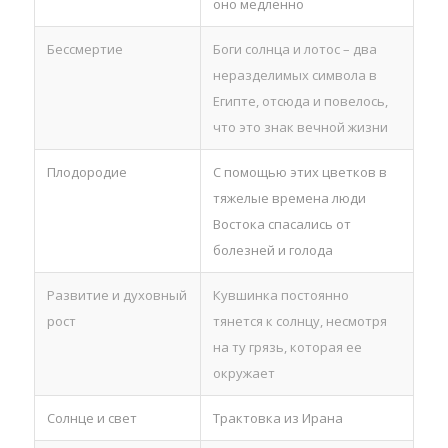
оно медленно
Бессмертие
Боги солнца и лотос – два
неразделимых символа в
Египте, отсюда и повелось,
что это знак вечной жизни
Плодородие
С помощью этих цветков в
тяжелые времена люди
Востока спасались от
болезней и голода
Развитие и духовный
Кувшинка постоянно
рост
тянется к солнцу, несмотря
на ту грязь, которая ее
окружает
Солнце и свет
Трактовка из Ирана