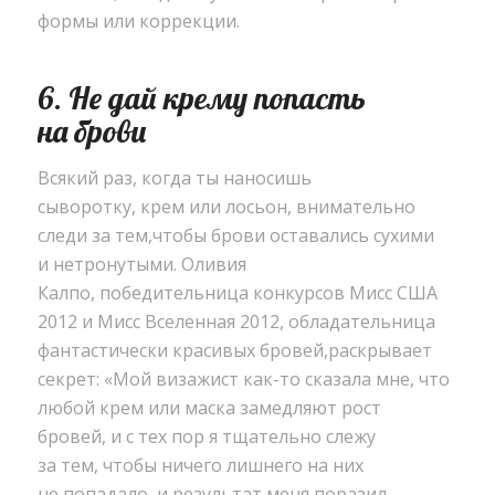
формы или коррекции.
6. Не дай крему попасть
на брови
Всякий раз
,
когда ты наносишь
сыворотку
,
крем или лосьон
,
внимательно
следи за тем
,
чтобы брови оставались сухими
и нетронутыми. Оливия
Калпо
,
победительница конкурсов Мисс США
2012 и Мисс Вселенная 2012
,
обладательница
фантастически красивых бровей
,
раскрывает
секрет: «Мой визажист как-то сказала мне
,
что
любой крем или маска замедляют рост
бровей
,
и с тех пор я тщательно слежу
за тем
,
чтобы ничего лишнего на них
не попадало
,
и результат меня поразил