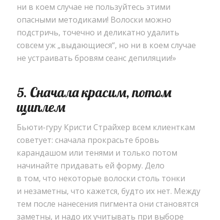
ни в коем случае не пользуйтесь этими
опасными методиками! Волоски можно
подстричь
,
точечно и деликатно удалить
совсем уж „выдающиеся“, но ни в коем случае
не устраивать бровям сеанс депиляции!»
5. Сначала красим
,
потом
щиплем
Бьюти-гуру Кристи Страйхер всем клиенткам
советует: сначала прокрасьте бровь
карандашом или тенями и только потом
начинайте придавать ей форму. Дело
в том
,
что некоторые волоски столь тонки
и незаметны
,
что кажется
,
будто их нет. Между
тем после нанесения пигмента они становятся
заметны
,
и надо их учитывать при выборе