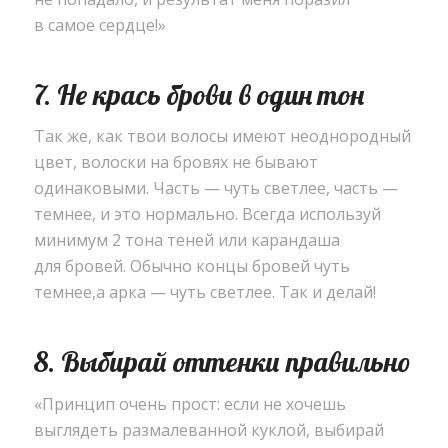
в самое сердце!»
7. Не крась брови в один тон
Так же
,
как твои волосы имеют неоднородный
цвет
,
волоски на бровях не бывают
одинаковыми. Часть — чуть светлее
,
часть —
темнее
,
и это нормально. Всегда используй
минимум 2 тона теней или карандаша
для бровей. Обычно концы бровей чуть
темнее
,
а арка — чуть светлее. Так и делай!
8. Выбирай оттенки правильно
«
Принцип очень прост: если не хочешь
выглядеть размалеванной куклой
,
выбирай