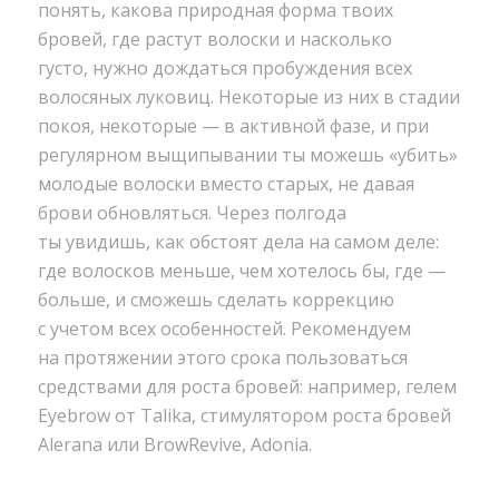
понять
,
какова природная форма твоих
бровей
,
где растут волоски и насколько
густо
,
нужно дождаться пробуждения всех
волосяных луковиц. Некоторые из них в стадии
покоя
,
некоторые — в активной фазе
,
и при
регулярном выщипывании ты можешь
«
убить»
молодые волоски вместо старых
,
не давая
брови обновляться. Через полгода
ты увидишь
,
как обстоят дела на самом деле:
где волосков меньше
,
чем хотелось бы
,
где —
больше
,
и сможешь сделать коррекцию
с учетом всех особенностей. Рекомендуем
на протяжении этого срока пользоваться
средствами для роста бровей: например
,
гелем
Eyebrow от Talika
,
стимулятором роста бровей
Alerana или BrowRevive
,
Adonia.