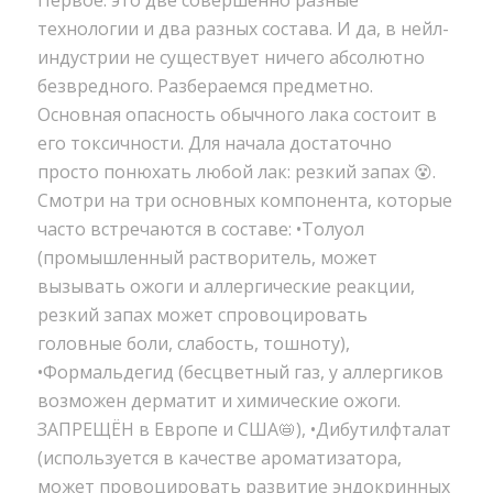
Первое: это две совершенно разные
технологии и два разных состава. И да, в нейл-
индустрии не существует ничего абсолютно
безвредного. Разбераемся предметно.
Основная опасность обычного лака состоит в
его токсичности. Для начала достаточно
просто понюхать любой лак: резкий запах 😵.
Смотри на три основных компонента, которые
часто встречаются в составе: •Толуол
(промышленный растворитель, может
вызывать ожоги и аллергические реакции,
резкий запах может спровоцировать
головные боли, слабость, тошноту),
•Формальдегид (бесцветный газ, у аллергиков
возможен дерматит и химические ожоги.
ЗАПРЕЩЁН в Европе и США📛), •Дибутилфталат
(используется в качестве ароматизатора,
может провоцировать развитие эндокринных