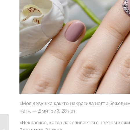
«
Моя девушка как-то накрасила ногти бежевы
нет», — Дмитрий
,
28 лет.
«
Некрасиво
,
когда лак сливается с цветом кожи
Mehndi/Мехенди/
Владимир
,
24 года.