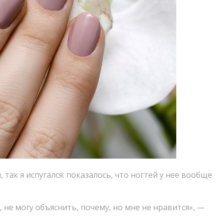
м
,
так я испугался: показалось
,
что ногтей у нее вообще
,
не могу объяснить
,
почему
,
но мне не нравится», —