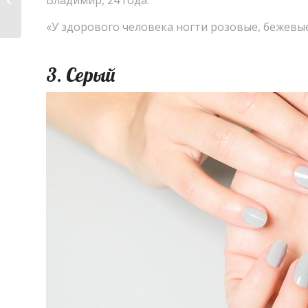
Временные тату
«
У здорового человека ногти розовые
,
бежевые
3. Серый