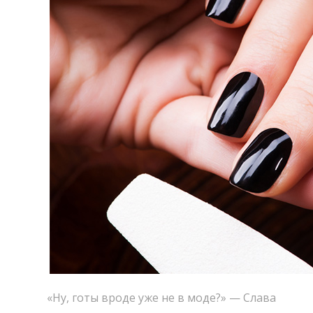
«
Ну
,
готы вроде уже не в моде?» — Слава