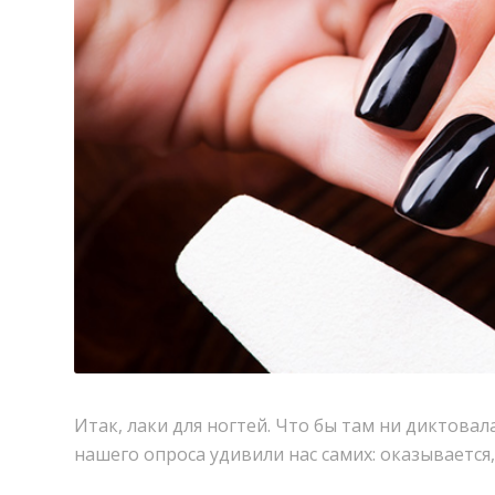
Итак, лаки для ногтей. Что бы там ни диктовал
нашего опроса удивили нас самих: оказываетс