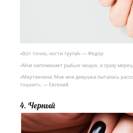
«
Вот точно
,
ногти трупа!» — Федор
«
Мне напоминает рыбью чешую
,
и сразу мерещ
«
Мертвечина. Мне моя девушка пыталась расс
тошнит», — Евгений.
4. Черный