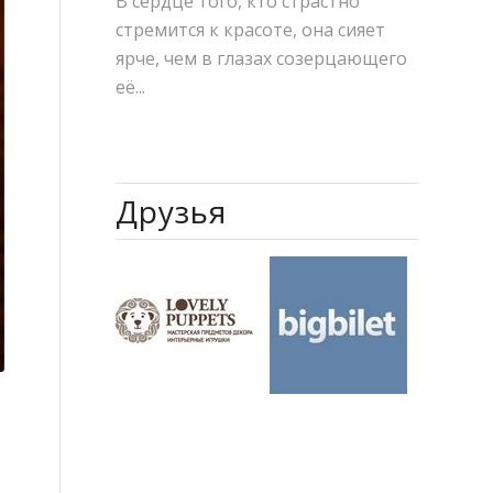
В сердце того, кто страстно
стремится к красоте, она сияет
ярче, чем в глазах созерцающего
её...
Друзья