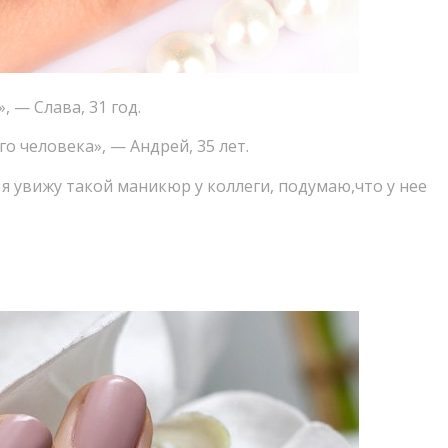
», — Слава
,
31 год.
го человека», — Андрей
,
35 лет.
 я увижу такой маникюр у коллеги
,
подумаю
,
что у нее