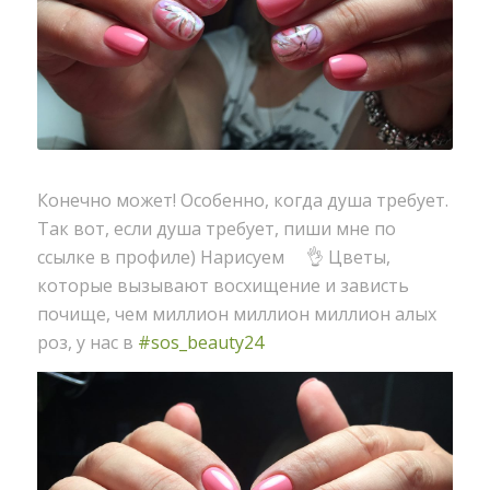
Конечно может! Особенно, когда душа требует.
Так вот, если душа требует, пиши мне по
ссылке в профиле) Нарисуем
👌
Цветы,
которые вызывают восхищение и зависть
почище, чем миллион миллион миллион алых
роз, у нас в
#
sos_beauty24